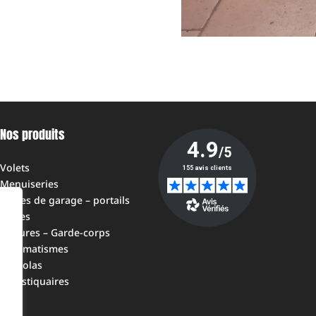
Nos produits
Volets
Menuiseries
Portes de garage – portails
Stores
Clôtures – Garde-corps
Automatismes
Pergolas
Moustiquaires