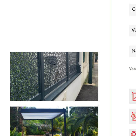
V
Na
Vot