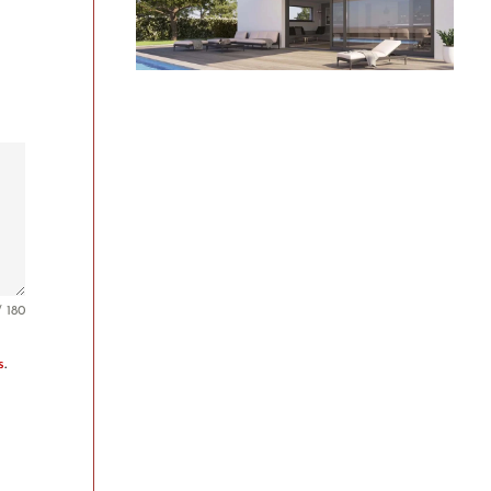
/ 180
s
.